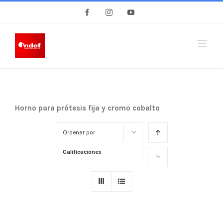
Skip
Facebook
Instagram
YouTube
to
content
Horno para prótesis fija y cromo cobalto
Ordenar por
Calificaciones
Mostrar
15 Productos