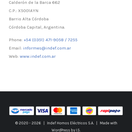
Calderón de la Barca 662
C.P.: X5001AYN
Barrio Alta Córdoba
Córdoba Capital, Argentina.
Phone:
+54 (0351) 471-9058 / 7255
Email:
informes@indef.com.ar
Web:
www.indef.com.ar
© 2020 -
2026 | Indef Hornos Eléctricos S.A. | Made with
WordPress
by
I.S.