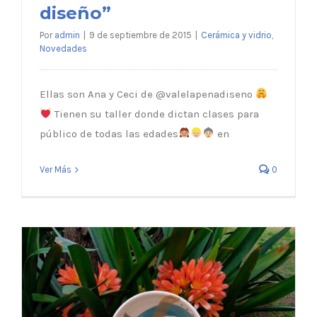
diseño”
Por
admin
|
9 de septiembre de 2015
|
Cerámica y vidrio
,
Novedades
El taller de “Vale la pena diseño”
Ellas son Ana y Ceci de @valelapenadiseno
Tienen su taller donde dictan clases para
público de todas las edades
en
Ver Más
0