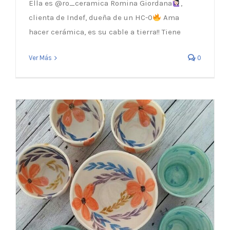
Ella es @ro_ceramica Romina Giordana
,
Artesanal e imperfecto, con amor y
clienta de Indef, dueña de un HC-0
Ama
pasión.
hacer cerámica, es su cable a tierra!! Tiene
Ver Más
0