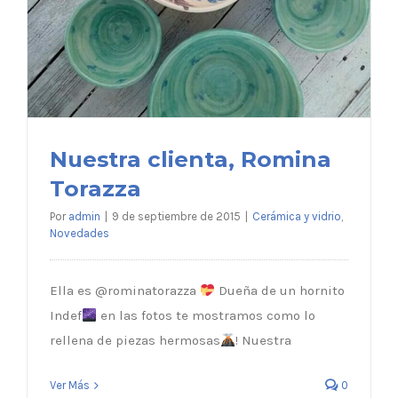
Nuestra clienta, Romina
Torazza
Por
admin
|
9 de septiembre de 2015
|
Cerámica y vidrio
,
Novedades
Ella es @rominatorazza
Dueña de un hornito
Indef
en las fotos te mostramos como lo
Nuestra clienta, Romina Torazza
rellena de piezas hermosas
! Nuestra
Ver Más
0