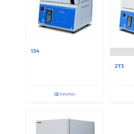
134
273
Detalles