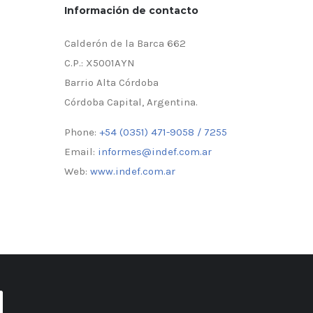
Información de contacto
Calderón de la Barca 662
C.P.: X5001AYN
Barrio Alta Córdoba
Córdoba Capital, Argentina.
Phone:
+54 (0351) 471-9058 / 7255
Email:
informes@indef.com.ar
Web:
www.indef.com.ar