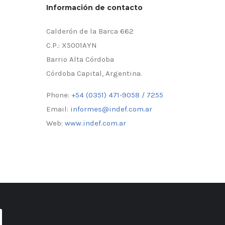
Información de contacto
Calderón de la Barca 662
C.P.: X5001AYN
Barrio Alta Córdoba
Córdoba Capital, Argentina.
Phone:
+54 (0351) 471-9058 / 7255
Email:
informes@indef.com.ar
Web:
www.indef.com.ar