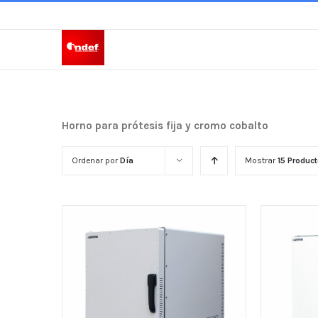
Skip
to
content
Horno para prótesis fija y cromo cobalto
Ordenar por
Día
Mostrar
15 Produc