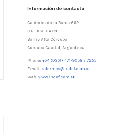
Información de contacto
Calderón de la Barca 662
C.P.: X5001AYN
Barrio Alta Córdoba
Córdoba Capital, Argentina.
Phone:
+54 (0351) 471-9058 / 7255
Email:
informes@indef.com.ar
Web:
www.indef.com.ar