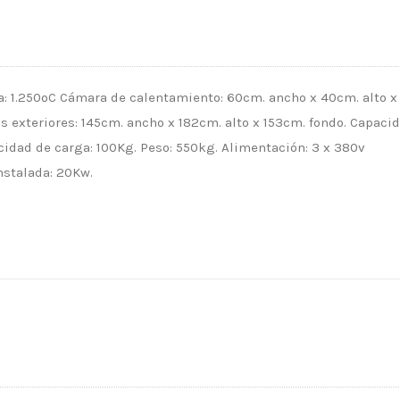
 1.250ºC Cámara de calentamiento: 60cm. ancho x 40cm. alto x
 exteriores: 145cm. ancho x 182cm. alto x 153cm. fondo. Capaci
pacidad de carga: 100Kg. Peso: 550kg. Alimentación: 3 x 380v
nstalada: 20Kw.