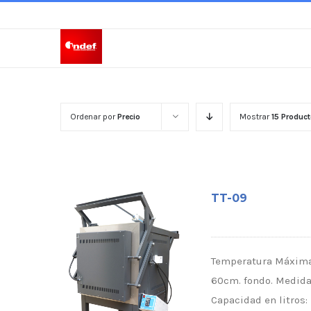
Skip
to
content
Ordenar por
Precio
Mostrar
15 Produc
TT-09
Temperatura Máxima:
60cm. fondo. Medidas
Capacidad en litros: