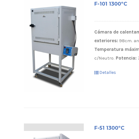
F-101 1300ºC
Cámara de calentam
exteriores:
98cm. anc
Temperatura máxima
c/Neutro.
Potencia:
7
Detalles
F-51 1300ºC