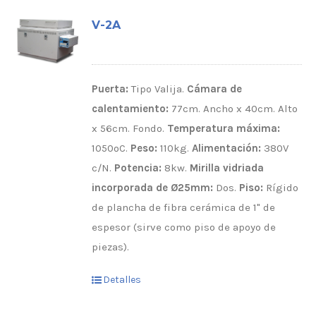
V-2A
Puerta:
Tipo Valija.
Cámara de
calentamiento:
77cm. Ancho x 40cm. Alto
x 56cm. Fondo.
Temperatura máxima:
1050ºC.
Peso:
110kg.
Alimentación:
380V
c/N.
Potencia:
8kw.
Mirilla vidriada
incorporada de Ø25mm:
Dos.
Piso:
Rígido
de plancha de fibra cerámica de 1" de
espesor (sirve como piso de apoyo de
piezas).
Detalles