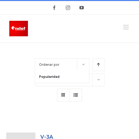
Skip
Facebook
Instagram
YouTube
to
content
Ordenar por
Popularidad
Mostrar
15 Productos
V-3A