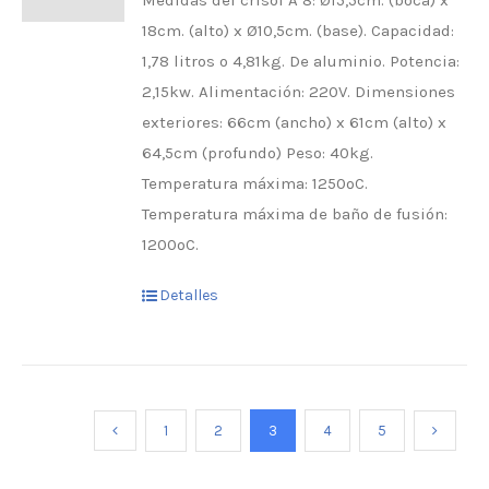
Medidas del crisol A 8: Ø15,5cm. (boca) x
18cm. (alto) x Ø10,5cm. (base). Capacidad:
1,78 litros o 4,81kg. De aluminio. Potencia:
2,15kw. Alimentación: 220V. Dimensiones
exteriores: 66cm (ancho) x 61cm (alto) x
64,5cm (profundo) Peso: 40kg.
Temperatura máxima: 1250ºC.
Temperatura máxima de baño de fusión:
1200ºC.
Detalles
1
2
3
4
5